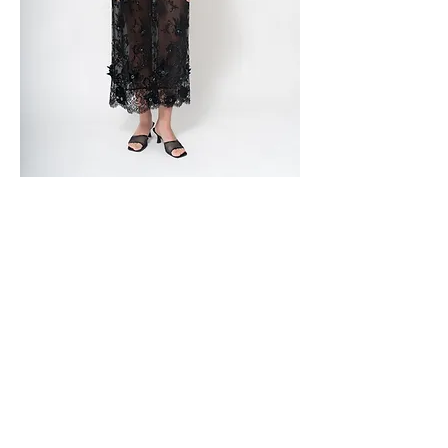
Sophistiquées et élégantes les
collections du créateur
Najib
Alioua marient « mode, couture
et patrimoine ».
Puisant dans ses origines il crée
des lignes de vêtements de
circonstances d’inspiration
orientale, jouant pour certains